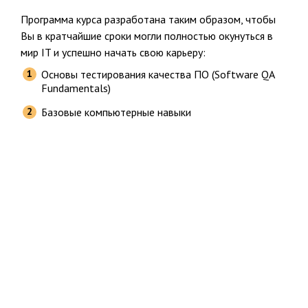
Программа курса разработана таким образом, чтобы
Вы в кратчайшие сроки могли полностью окунуться в
мир IT и успешно начать свою карьеру:
Основы тестирования качества ПО (Software QA
Fundamentals)
Базовые компьютерные навыки
Scrum master и Agile методология
Тестирование мобильных приложений
Основы HTML и CSS
Знакомство с SQL
Основы автоматического тестирования (API
testing / Postman, Jenkins)
В практической части курса вы будете работать над
проектом в атмосфере максимально приближенной к
рабочей, где будут смоделированы основные циклы и