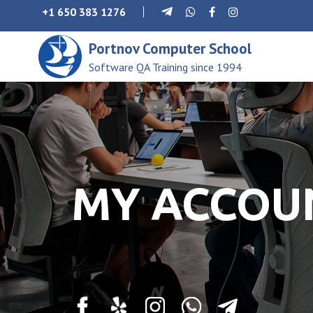
Skip
+1 650 383 1276
to
content
Portnov Computer School
Software QA Training since 1994
MY ACCOU